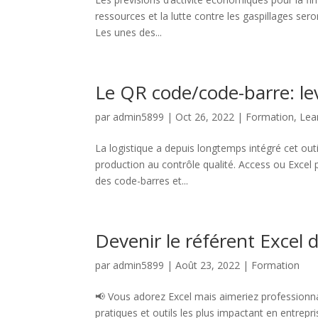
ressources et la lutte contre les gaspillages sero
Les unes des...
Le QR code/code-barre: lev
par
admin5899
|
Oct 26, 2022
|
Formation
,
Lea
La logistique a depuis longtemps intégré cet outil
production au contrôle qualité. Access ou Excel 
des code-barres et...
Devenir le référent Excel
par
admin5899
|
Août 23, 2022
|
Formation
📢 Vous adorez Excel mais aimeriez professionnal
pratiques et outils les plus impactant en entrep