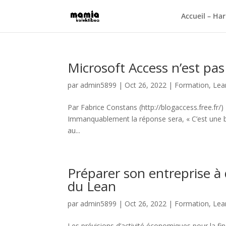
Accueil – Har
Microsoft Access n’est pa
par
admin5899
|
Oct 26, 2022
|
Formation
,
Lea
Par Fabrice Constans (http://blogaccess.free.fr/
Immanquablement la réponse sera, « C’est une b
au...
Préparer son entreprise à 
du Lean
par
admin5899
|
Oct 26, 2022
|
Formation
,
Lea
Les prévisions d’activité économiques pour la f