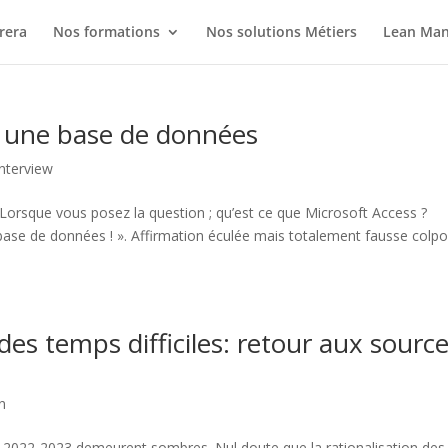
rera
Nos formations
Nos solutions Métiers
Lean Ma
s une base de données
nterview
) Lorsque vous posez la question ; qu’est ce que Microsoft Access ?
ase de données ! ». Affirmation éculée mais totalement fausse colpo
des temps difficiles: retour aux sourc
n
in 2022-2023 demeurent sombres. Nul doute que la rationalisation des